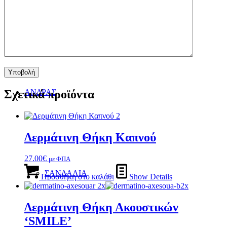
ΚΟΣΜΗΜΑ
Σχετικά προϊόντα
ΑΝΔΡΑΣ
Δερμάτινη Θήκη Καπνού
27.00
€
με ΦΠΑ
ΣΑΝΔΑΛΙΑ
Προσθήκη στο καλάθι
Show Details
Δερμάτινη Θήκη Ακουστικών
‘SMILE’