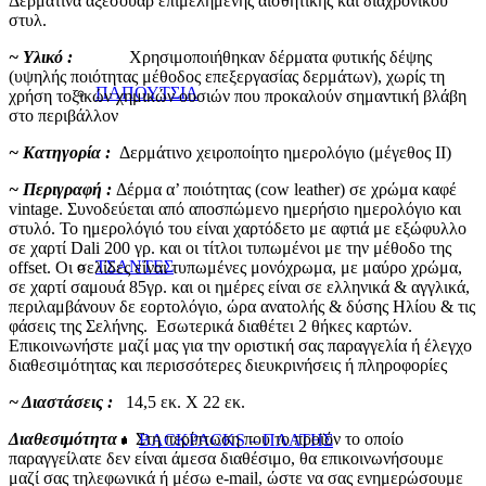
Δερμάτινα αξεσουάρ επιμελημένης αισθητικής και διαχρονικού
στυλ.
~ Υλικό :
Χρησιμοποιήθηκαν δέρματα φυτικής δέψης
(υψηλής ποιότητας μέθοδος επεξεργασίας δερμάτων), χωρίς τη
ΠΑΠΟΥΤΣΙΑ
χρήση τοξικών χημικών ουσιών που προκαλούν σημαντική βλάβη
στο περιβάλλον
~ Κατηγορία :
Δερμάτινο χειροποίητο ημερολόγιο (μέγεθος ΙΙ)
~ Περιγραφή :
Δέρμα α’ ποιότητας (cow leather) σε χρώμα καφέ
vintage. Συνοδεύεται από αποσπώμενο ημερήσιο ημερολόγιο και
στυλό. Το ημερολόγιό του είναι χαρτόδετο με αφτιά με εξώφυλλο
σε χαρτί Dali 200 γρ. και οι τίτλοι τυπωμένοι με την μέθοδο της
ΤΣΑΝΤΕΣ
offset. Οι σελίδες είναι τυπωμένες μονόχρωμα, με μαύρο χρώμα,
σε χαρτί σαμουά 85γρ. και οι ημέρες είναι σε ελληνικά & αγγλικά,
περιλαμβάνουν δε εορτολόγιο, ώρα ανατολής & δύσης Ηλίου & τις
φάσεις της Σελήνης. Εσωτερικά διαθέτει 2 θήκες καρτών.
Επικοινωνήστε μαζί μας για την οριστική σας παραγγελία ή έλεγχο
διαθεσιμότητας και περισσότερες διευκρινήσεις ή πληροφορίες
~ Διαστάσεις :
14,5 εκ. Χ 22 εκ.
Διαθεσιμότητα :
Στη περίπτωση που το προϊόν το οποίο
BACKPACKS – ΠΛΑΤΗΣ
παραγγείλατε δεν είναι άμεσα διαθέσιμο, θα επικοινωνήσουμε
μαζί σας τηλεφωνικά ή μέσω e-mail, ώστε να σας ενημερώσουμε