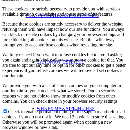
These cookies are strictly necessary to provide you with services
available through our website and to use some of its features.
ΕΠΑΓΓΕΛΜΑΤΙΚΟΣ ΕΞΟΠΛΙΣΜΟΣ
Because these cookies are strictly necessary to deliver the website,
refusing them will have impact how our site functions. You always
can block or delete cookies by changing your browser settings and
force blocking all cookies on this website. But this will always
prompt you to accept/refuse cookies when revisiting our site.
We fully respect if you want to refuse cookies but to avoid asking
you again and again kindly allow us to store a cookie for that. You
ΣΑΛΟΝΙΟΥ ΕΣΤΙΑΣΗΣ
are free to opt out any time or opt in for other cookies to get a better
experience. If you refuse cookies we will remove all set cookies in
our domain.
We provide you with a list of stored cookies on your computer in
our domain so you can check what we stored. Due to security
reasons we are not able to show or modify cookies from other
domains. You can check these in your browser security settings.
ΘΗΚΕΣ ΜΑΧΑΙΡΙΩΝ CHEF
Check to enable permanent hiding of message bar and refuse all
cookies if you do not opt in. We need 2 cookies to store this setting.
Otherwise you will be prompted again when opening a new
browser window or new a tab.