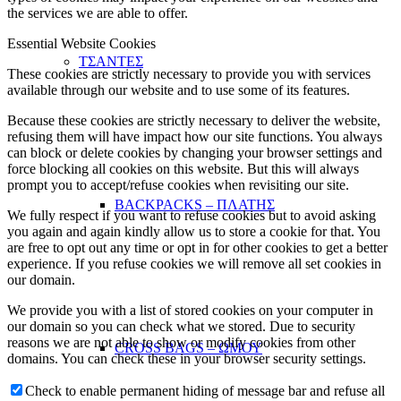
the services we are able to offer.
Essential Website Cookies
ΤΣΑΝΤΕΣ
These cookies are strictly necessary to provide you with services
available through our website and to use some of its features.
Because these cookies are strictly necessary to deliver the website,
refusing them will have impact how our site functions. You always
can block or delete cookies by changing your browser settings and
force blocking all cookies on this website. But this will always
prompt you to accept/refuse cookies when revisiting our site.
BACKPACKS – ΠΛΑΤΗΣ
We fully respect if you want to refuse cookies but to avoid asking
you again and again kindly allow us to store a cookie for that. You
are free to opt out any time or opt in for other cookies to get a better
experience. If you refuse cookies we will remove all set cookies in
our domain.
We provide you with a list of stored cookies on your computer in
our domain so you can check what we stored. Due to security
reasons we are not able to show or modify cookies from other
CROSS BAGS – ΩΜΟΥ
domains. You can check these in your browser security settings.
Check to enable permanent hiding of message bar and refuse all