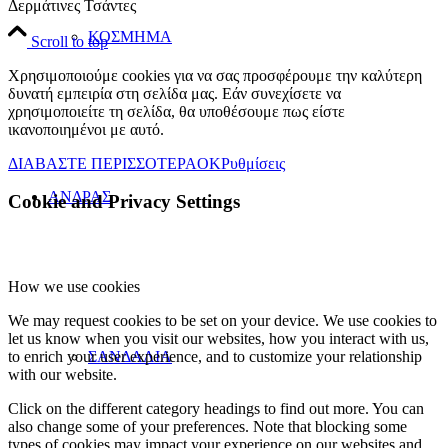
Δερμάτινες Τσάντες
ΚΟΣΜΗΜΑ
Scroll to top
Χρησιμοποιούμε cookies για να σας προσφέρουμε την καλύτερη
δυνατή εμπειρία στη σελίδα μας. Εάν συνεχίσετε να
χρησιμοποιείτε τη σελίδα, θα υποθέσουμε πως είστε
ικανοποιημένοι με αυτό.
ΔΙΑΒΑΣΤΕ ΠΕΡΙΣΣΟΤΕΡΑ
OK
Ρυθμίσεις
ΑΝΔΡΑΣ
Cookie and Privacy Settings
How we use cookies
We may request cookies to be set on your device. We use cookies to
let us know when you visit our websites, how you interact with us,
to enrich your user experience, and to customize your relationship
ΣΑΝΔΑΛΙΑ
with our website.
Click on the different category headings to find out more. You can
also change some of your preferences. Note that blocking some
types of cookies may impact your experience on our websites and