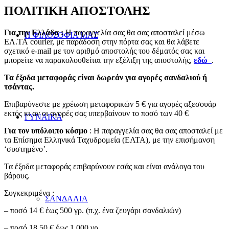
ΠΟΛΙΤΙΚΗ ΑΠΟΣΤΟΛΗΣ
Για την Ελλάδα :
Η παραγγελία σας θα σας αποσταλεί μέσω
Η ΦΙΛΟΣΟΦΙΑ ΜΑΣ
ΕΛ.ΤΑ courier, με παράδοση στην πόρτα σας και θα λάβετε
σχετικό e-mail με τον αριθμό αποστολής του δέματός σας και
μπορείτε να παρακολουθείται την εξέλιξη της αποστολής,
εδώ
.
Τα έξοδα μεταφοράς είναι δωρεάν για αγορές σανδαλιού ή
τσάντας.
Επιβαρύνεστε με χρέωση μεταφορικών 5 € για αγορές αξεσουάρ
εκτός κι αν οι αγορές σας υπερβαίνουν το ποσό των 40 €
ΓΥΝΑΙΚΑ
Για τον υπόλοιπο κόσμο
: Η παραγγελία σας θα σας αποσταλεί με
τα Επίσημα Ελληνικά Ταχυδρομεία (ΕΛΤΑ), με την επισήμανση
‘συστημένο’.
Τα έξοδα μεταφοράς επιβαρύνουν εσάς και είναι ανάλογα του
βάρους.
Συγκεκριμένα :
ΣΑΝΔΑΛΙΑ
– ποσό 14 € έως 500 γρ. (π.χ. ένα ζευγάρι σανδαλιών)
– ποσό 18,50 € έως 1.000 γρ.