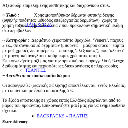
Αξεσουάρ επιμελημένης αισθητικής και διαχρονικού στυλ.
~ Υλικό :
Χρησιμοποιήθηκαν δέρματα φυτικής δέψης
(υψηλής ποιότητας μέθοδος επεξεργασίας δερμάτων), χωρίς τη
ΠΑΠΟΥΤΣΙΑ
χρήση τοξικών χημικών ουσιών που προκαλούν σημαντική βλάβη
στο περιβάλλον
~ Κατηγορία :
Δερμάτινo χειροποίητo βραχιόλι ‘Venera’, πάχους
2 εκ., σε συνδυασμό δερμάτων (μπορντώ – μαύρου croco – ταμπά
με ροζ-χρυσές λεπτομέρειες – φυσικής ‘πλεξούδας’), που ‘κλείνει’
με μαγνητικό ανάγλυφο κούμπωμα, χρώματος ασημί.
Επικοινωνήστε μαζί μας για την οριστική σας παραγγελία ή έλεγχο
διαθεσιμότητας και περισσότερες διευκρινήσεις ή πληροφορίες
ΤΣΑΝΤΕΣ
~ Διατίθεται
σε συσκευασία δώρου
Οι παραγγελίες (λιανικής πώλησης) αποστέλλονται, εντός Ελλάδας,
με courier και με έξοδα αποστολής 5 €.
Τα έξοδα αποστολής σε χώρες εκτός Ελλάδας εξαρτώνται από το
βάρος του προϊόντος. Επικοινωνήστε μαζί μας για να ενημερωθείτε
σχετικά.
BACKPACKS – ΠΛΑΤΗΣ
Share this entry