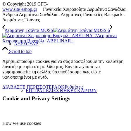
© Copyright 2019 GFT-
www.site-eshop.gr
Γυναικεία Χειροποίητα Δερμάτινα Σανδάλια -
Ανδρικά Δερμάτινα Σανδάλια - Δερμάτινες Γυναικείες Backpack -
Δερμάτινες Τσάντες
Δερμάτινη Τσάντα MOSS
Δερμάτινo
Χειροποίητo Βραχιόλι ‘ABELINAR...
ΑΞΕΣΟΥΑΡ
Scroll to top
Χρησιμοποιούμε cookies για να σας προσφέρουμε την καλύτερη
δυνατή εμπειρία στη σελίδα μας. Εάν συνεχίσετε να
χρησιμοποιείτε τη σελίδα, θα υποθέσουμε πως είστε
ικανοποιημένοι με αυτό.
ΔΙΑΒΑΣΤΕ ΠΕΡΙΣΣΟΤΕΡΑ
OK
Ρυθμίσεις
ΕΠΙΤΡΑΠΕΖΙΕΣ ΘΗΚΕΣ ΚΑΡΤΩΝ
Cookie and Privacy Settings
How we use cookies