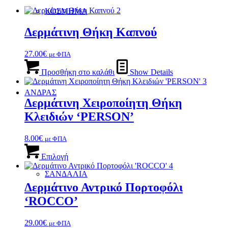
ΚΟΣΜΗΜΑ
Δερμάτινη Θήκη Καπνού
27.00
€
με ΦΠΑ
Προσθήκη στο καλάθι
Show Details
ΑΝΔΡΑΣ
Δερμάτινη Χειροποίητη Θήκη
Κλειδιών ‘PERSON’
8.00
€
με ΦΠΑ
Αυτό
το
Επιλογή
προϊόν
ΣΑΝΔΑΛΙΑ
έχει
πολλαπλές
Δερμάτινο Αντρικό Πορτοφόλι
παραλλαγές.
‘ROCCO’
Οι
επιλογές
μπορούν
29.00
€
με ΦΠΑ