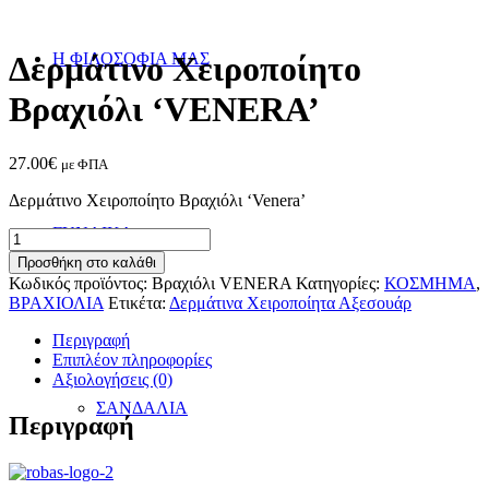
Η ΦΙΛΟΣΟΦΙΑ ΜΑΣ
Δερμάτινo Χειροποίητo
Βραχιόλι ‘VENERA’
27.00
€
με ΦΠΑ
Δερμάτινο Χειροποίητο Βραχιόλι ‘Venera’
ΓΥΝΑΙΚΑ
Δερμάτινo
Χειροποίητo
Προσθήκη στο καλάθι
Βραχιόλι
Κωδικός προϊόντος:
Βραχιόλι VENERA
Κατηγορίες:
ΚΟΣΜΗΜΑ
,
'VENERA'
ΒΡΑΧΙΟΛΙΑ
Ετικέτα:
Δερμάτινα Χειροποίητα Αξεσουάρ
ποσότητα
Περιγραφή
Επιπλέον πληροφορίες
Αξιολογήσεις (0)
ΣΑΝΔΑΛΙΑ
Περιγραφή