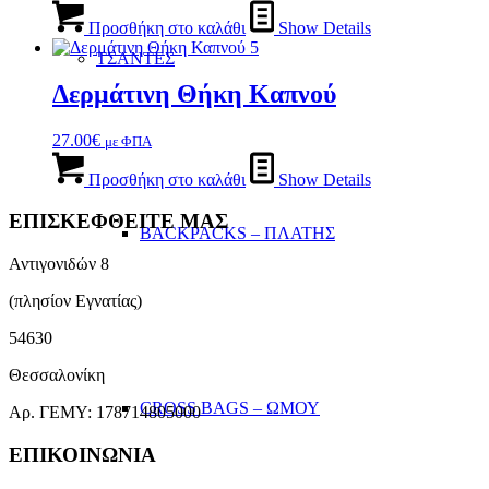
να
επιλεγούν
Προσθήκη στο καλάθι
Show Details
στη
ΤΣΑΝΤΕΣ
σελίδα
του
Δερμάτινη Θήκη Καπνού
προϊόντος
27.00
€
με ΦΠΑ
Προσθήκη στο καλάθι
Show Details
ΕΠΙΣΚΕΦΘΕΙΤΕ ΜΑΣ
BACKPACKS – ΠΛΑΤΗΣ
Αντιγονιδών 8
(πλησίον Εγνατίας)
54630
Θεσσαλονίκη
CROSS BAGS – ΩΜΟΥ
Αρ. ΓΕΜΥ: 178714805000
ΕΠΙΚΟΙΝΩΝΙΑ