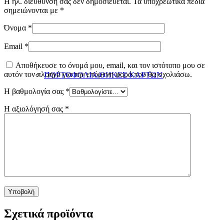
Η ηλ. διεύθυνση σας δεν δημοσιεύεται.
Τα υποχρεωτικά πεδία
σημειώνονται με
*
Όνομα
*
Email
*
Αποθήκευσε το όνομά μου, email, και τον ιστότοπο μου σε
αυτόν τον πλοηγό για την επόμενη φορά που θα σχολιάσω.
ΠΟΡΤΟΦΟΛΙΑ/ΘΗΚΕΣ ΚΑΡΤΩΝ
Η βαθμολογία σας
*
Η αξιολόγησή σας
*
ΖΩΝΕΣ
Σχετικά προϊόντα