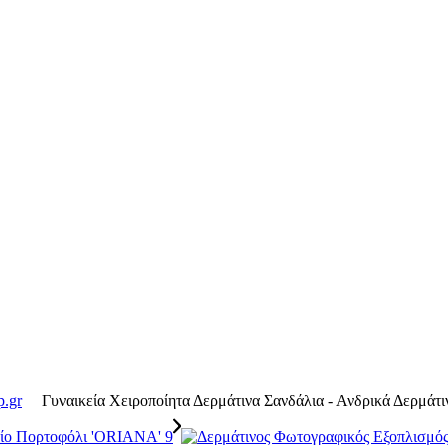
p.gr
Γυναικεία Χειροποίητα Δερμάτινα Σανδάλια - Ανδρικά Δερμάτινα