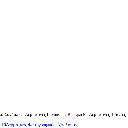
 Σανδάλια - Δερμάτινες Γυναικείες Backpack - Δερμάτινες Τσάντες
Δερμάτινος Φωτογραφικός Εξοπλισμός