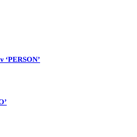
ών ‘PERSON’
O’