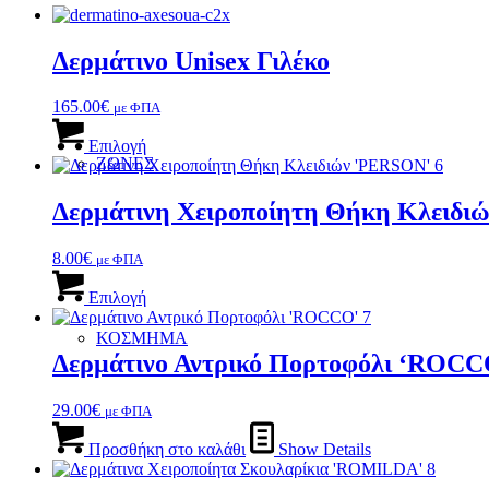
Δερμάτινο Unisex Γιλέκο
165.00
€
με ΦΠΑ
Αυτό
το
Επιλογή
ΖΩΝΕΣ
προϊόν
έχει
πολλαπλές
Δερμάτινη Χειροποίητη Θήκη Κλειδι
παραλλαγές.
Οι
8.00
€
με ΦΠΑ
επιλογές
Αυτό
μπορούν
το
Επιλογή
να
προϊόν
επιλεγούν
έχει
ΚΟΣΜΗΜΑ
στη
πολλαπλές
Δερμάτινο Αντρικό Πορτοφόλι ‘ROCC
σελίδα
παραλλαγές.
του
Οι
προϊόντος
29.00
€
με ΦΠΑ
επιλογές
μπορούν
Προσθήκη στο καλάθι
Show Details
να
επιλεγούν