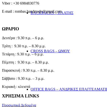
Viber : +30 6984830776
E-mail : rombas.handmade@gmail.com
BACKPACKS – ΠΛΑΤΗΣ
ΩΡΑΡΙΟ
Δευτέρα : 9.30 π.μ. – 6 μ.μ.
Τρίτη : 9.30 π.μ. – 8.30 μ.μ.
CROSS BAGS – ΩΜΟΥ
Τετάρτη : 9.30 π.μ. – 6 μ.μ.
Πέμπτη : 9.30 π.μ. – 8.30 μ.μ.
Παρασκευή : 9.30 π.μ. – 8.30 μ.μ.
Σάββατο : 9.30 π.μ. – 3 μ.μ.
Κυριακή : κλειστά
OFFICE BAGS – ΑΝΔΡΙΚΕΣ ΕΠΑΓΓΕΛΜΑΤΙ
ΧΡΗΣΙΜΑ LINKS
Προσωπικά Δεδομένα