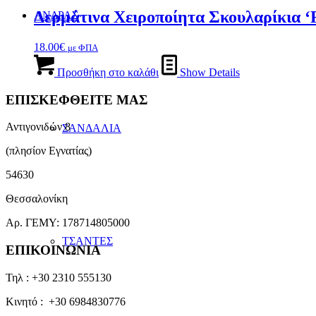
στη
Δερμάτινα Χειροποίητα Σκουλαρίκια
ΑΝΔΡΑΣ
σελίδα
του
προϊόντος
18.00
€
με ΦΠΑ
Προσθήκη στο καλάθι
Show Details
ΕΠΙΣΚΕΦΘΕΙΤΕ ΜΑΣ
Αντιγονιδών 8
ΣΑΝΔΑΛΙΑ
(πλησίον Εγνατίας)
54630
Θεσσαλονίκη
Αρ. ΓΕΜΥ: 178714805000
ΤΣΑΝΤΕΣ
ΕΠΙΚΟΙΝΩΝΙΑ
Τηλ : +30 2310 555130
Κινητό : +30 6984830776