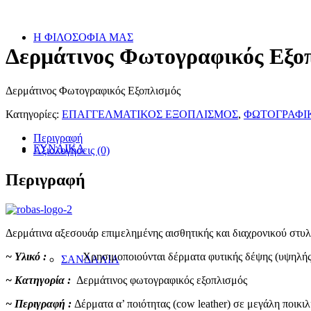
Η ΦΙΛΟΣΟΦΙΑ ΜΑΣ
Δερμάτινος Φωτογραφικός Εξο
Δερμάτινος Φωτογραφικός Εξοπλισμός
Κατηγορίες:
ΕΠΑΓΓΕΛΜΑΤΙΚΟΣ ΕΞΟΠΛΙΣΜΟΣ
,
ΦΩΤΟΓΡΑΦΙ
Περιγραφή
ΓΥΝΑΙΚΑ
Αξιολογήσεις (0)
Περιγραφή
Δερμάτινα αξεσουάρ επιμελημένης αισθητικής και διαχρονικού στυλ
~ Υλικό :
Χρησιμοποιούνται δέρματα φυτικής δέψης (υψηλής ποιό
ΣΑΝΔΑΛΙΑ
~ Κατηγορία :
Δερμάτινος φωτογραφικός εξοπλισμός
~ Περιγραφή :
Δέρματα α’ ποιότητας (cow leather) σε μεγάλη ποικ