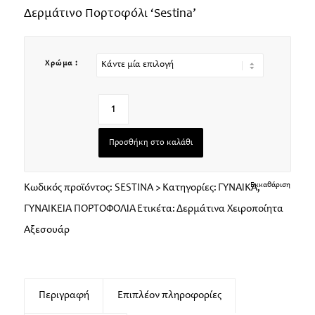
Δερμάτινο Πορτοφόλι ‘Sestina’
Χρώμα :
Προσθήκη στο καλάθι
Εκκαθάριση
Κωδικός προϊόντος:
SESTINA >
Κατηγορίες:
ΓΥΝΑΙΚΑ
,
ΓΥΝΑΙΚΕΙΑ ΠΟΡΤΟΦΟΛΙΑ
Ετικέτα:
Δερμάτινα Χειροποίητα
Αξεσουάρ
Περιγραφή
Επιπλέον πληροφορίες