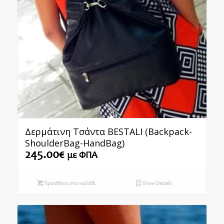
Δερμάτινη Τσάντα BESTALI (Backpack-
ShoulderBag-HandBag)
245.00
€
με ΦΠΑ
Προσθήκη στο καλάθι
Show Details