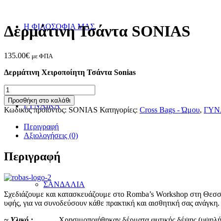
Η ΦΙΛΟΣΟΦΙΑ ΜΑΣ
Δερμάτινη Τσάντα SONIAS
135.00
€
με ΦΠΑ
Δερμάτινη Χειροποίητη Τσάντα Sonias
Δερμάτινη
Τσάντα
Προσθήκη στο καλάθι
ΓΥΝΑΙΚΑ
SONIAS
Κωδικός προϊόντος:
SONIAS
Κατηγορίες:
Cross Bags - Ώμου
,
ΓΥΝ
ποσότητα
Περιγραφή
Αξιολογήσεις (0)
Περιγραφή
ΣΑΝΔΑΛΙΑ
Σχεδιάζουμε και κατασκευάζουμε στο Romba’s Workshop στη Θεσσαλο
υφής, για να συνοδεύσουν κάθε πρακτική και αισθητική σας ανάγκη.
~ Υλικό :
Χρησιμοποιήθηκαν δέρματα φυτικής δέψης (υψηλής ποιό