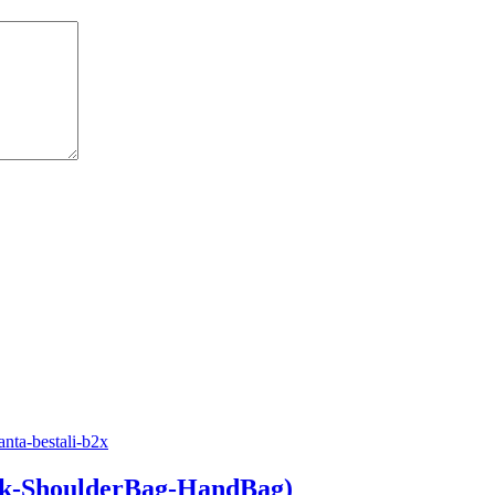
k-ShoulderBag-HandBag)