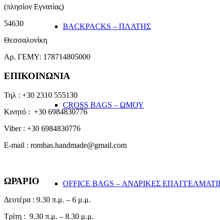
(πλησίον Εγνατίας)
54630
BACKPACKS – ΠΛΑΤΗΣ
Θεσσαλονίκη
Αρ. ΓΕΜΥ: 178714805000
ΕΠΙΚΟΙΝΩΝΙΑ
Τηλ : +30 2310 555130
CROSS BAGS – ΩΜΟΥ
Κινητό : +30 6984830776
Viber : +30 6984830776
E-mail : rombas.handmade@gmail.com
ΩΡΑΡΙΟ
OFFICE BAGS – ΑΝΔΡΙΚΕΣ ΕΠΑΓΓΕΛΜΑΤΙ
Δευτέρα : 9.30 π.μ. – 6 μ.μ.
Τρίτη : 9.30 π.μ. – 8.30 μ.μ.