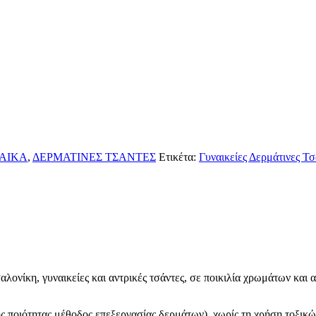
ΑΙΚΑ
,
ΔΕΡΜΑΤΙΝΕΣ ΤΣΑΝΤΕΣ
Ετικέτα:
Γυναικείες Δερμάτινες Τσ
νίκη, γυναικείες και αντρικές τσάντες, σε ποικιλία χρωμάτων και 
τητας μέθοδος επεξεργασίας δερμάτων), χωρίς τη χρήση τοξικών