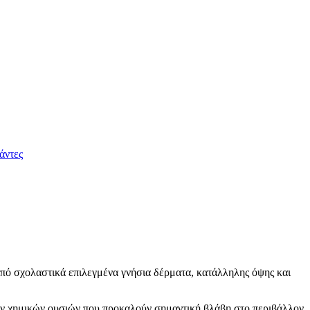
άντες
από σχολαστικά επιλεγμένα γνήσια δέρματα, κατάλληλης όψης και
 χημικών ουσιών που προκαλούν σημαντική βλάβη στο περιβάλλον