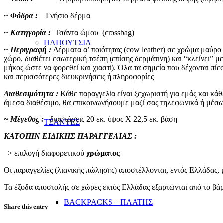
~ Φόδρα :
Γνήσιο δέρμα
~ Κατηγορία :
Τσάντα ώμου (crossbag)
ΠΑΠΟΥΤΣΙΑ
~ Περιγραφή :
Δέρματα α’ ποιότητας (cow leather) σε χρώμα μαύρ
χώρο, διαθέτει εσωτερική τσέπη (επίσης δερμάτινη) και “κλείνει” μ
μήκος ώστε να φορεθεί και χιαστί). Όλα τα σημεία που δέχονται πίε
και περισσότερες διευκρινήσεις ή πληροφορίες
Διαθεσιμότητα :
Κάθε παραγγελία είναι ξεχωριστή για εμάς και κάθ
άμεσα διαθέσιμο, θα επικοινωνήσουμε μαζί σας τηλεφωνικά ή μέσω
~ Μέγεθος :
διαστάσεις 20 εκ. ύψος Χ 22,5 εκ. βάση
ΤΣΑΝΤΕΣ
ΚΑΤΟΠΙΝ ΕΙΔΙΚΗΣ ΠΑΡΑΓΓΕΛΙΑΣ :
> επιλογή διαφορετικού
χρώματος
Οι παραγγελίες (λιανικής πώλησης) αποστέλλονται, εντός Ελλάδας, μ
Τα έξοδα αποστολής σε χώρες εκτός Ελλάδας εξαρτώνται από το βάρο
BACKPACKS – ΠΛΑΤΗΣ
Share this entry