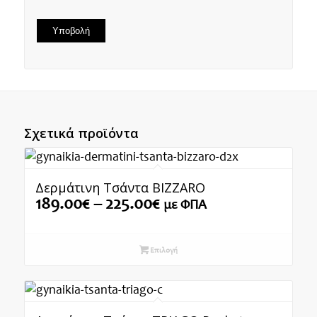
Σχετικά προϊόντα
Δερμάτινη Τσάντα BIZZARO
Price
189.00
€
–
225.00
€
με ΦΠΑ
range:
189.00€
through
Επιλογή
225.00€