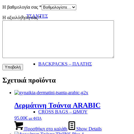
Η βαθμολογία σας
*
ΤΣΑΝΤΕΣ
Η αξιολόγησή σας
*
BACKPACKS – ΠΛΑΤΗΣ
Σχετικά προϊόντα
Δερμάτινη Τσάντα ARABIC
CROSS BAGS – ΩΜΟΥ
95.00
€
με ΦΠΑ
Προσθήκη στο καλάθι
Show Details