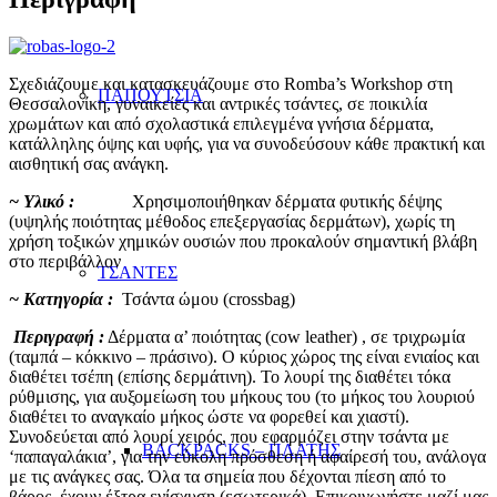
Σχεδιάζουμε και κατασκευάζουμε στο Romba’s Workshop στη
ΠΑΠΟΥΤΣΙΑ
Θεσσαλονίκη, γυναικείες και αντρικές τσάντες, σε ποικιλία
χρωμάτων και από σχολαστικά επιλεγμένα γνήσια δέρματα,
κατάλληλης όψης και υφής, για να συνοδεύσουν κάθε πρακτική και
αισθητική σας ανάγκη.
~ Υλικό :
Χρησιμοποιήθηκαν δέρματα φυτικής δέψης
(υψηλής ποιότητας μέθοδος επεξεργασίας δερμάτων), χωρίς τη
χρήση τοξικών χημικών ουσιών που προκαλούν σημαντική βλάβη
στο περιβάλλον
ΤΣΑΝΤΕΣ
~ Κατηγορία :
Τσάντα ώμου (crossbag)
Περιγραφή :
Δέρματα α’ ποιότητας (cow leather) , σε τριχρωμία
(ταμπά – κόκκινο – πράσινο). Ο κύριος χώρος της είναι ενιαίος και
διαθέτει τσέπη (επίσης δερμάτινη). Το λουρί της διαθέτει τόκα
ρύθμισης, για αυξομείωση του μήκους του (το μήκος του λουριού
διαθέτει το αναγκαίο μήκος ώστε να φορεθεί και χιαστί).
Συνοδεύεται από λουρί χειρός, που εφαρμόζει στην τσάντα με
BACKPACKS – ΠΛΑΤΗΣ
‘παπαγαλάκια’, για την εύκολη πρόσθεση ή αφαίρεσή του, ανάλογα
με τις ανάγκες σας. Όλα τα σημεία που δέχονται πίεση από το
βάρος, έχουν έξτρα ενίσχυση (εσωτερικά). Επικοινωνήστε μαζί μας