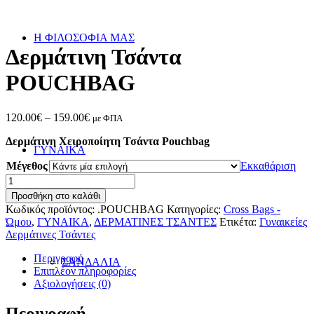
Η ΦΙΛΟΣΟΦΙΑ ΜΑΣ
Δερμάτινη Τσάντα
POUCHBAG
Price
120.00
€
–
159.00
€
με ΦΠΑ
range:
Δερμάτινη Χειροποίητη Τσάντα Pouchbag
120.00€
ΓΥΝΑΙΚΑ
through
Μέγεθος
Εκκαθάριση
159.00€
Δερμάτινη
Τσάντα
Προσθήκη στο καλάθι
POUCHBAG
Κωδικός προϊόντος:
.POUCHBAG
Κατηγορίες:
Cross Bags -
ποσότητα
Ώμου
,
ΓΥΝΑΙΚΑ
,
ΔΕΡΜΑΤΙΝΕΣ ΤΣΑΝΤΕΣ
Ετικέτα:
Γυναικείες
Δερμάτινες Τσάντες
Περιγραφή
ΣΑΝΔΑΛΙΑ
Επιπλέον πληροφορίες
Αξιολογήσεις (0)
Περιγραφή