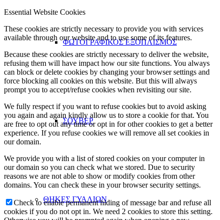
Essential Website Cookies
These cookies are strictly necessary to provide you with services
available through our website and to use some of its features.
ΦΩΤΟΓΡΑΦΙΚΟΣ ΕΞΟΠΛΙΣΜΟΣ
Because these cookies are strictly necessary to deliver the website,
refusing them will have impact how our site functions. You always
can block or delete cookies by changing your browser settings and
force blocking all cookies on this website. But this will always
prompt you to accept/refuse cookies when revisiting our site.
We fully respect if you want to refuse cookies but to avoid asking
you again and again kindly allow us to store a cookie for that. You
ΣΟΥΒΕΡ
are free to opt out any time or opt in for other cookies to get a better
experience. If you refuse cookies we will remove all set cookies in
our domain.
We provide you with a list of stored cookies on your computer in
our domain so you can check what we stored. Due to security
reasons we are not able to show or modify cookies from other
domains. You can check these in your browser security settings.
ΘΗΚΕΣ ΓΥΑΛΙΩΝ
Check to enable permanent hiding of message bar and refuse all
cookies if you do not opt in. We need 2 cookies to store this setting.