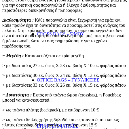
για την οριστική σας παραγγελία ή έλεγχο διαθεσιμότητας και
περισσότερες διευκρινήσεις ή πληροφορίες
Διαθεσιμότητα :
Κάθε παραγγελία είναι ξεχωριστή για εμάς και
κάθε προϊόν έχει τη δυνατότητα να προσαρμοστεί στις ανάγκες του
πελάτη. Στη περίπτωση που το προϊόν το οποίο παραγγείλατε δεν
CROSS BAGS – ΏΜΟΥ
είναι άμεσα διαθέσιμο, θα επικοινωνήσουμε μαζί σας τηλεφωνικά
ή μέσω e-mail, ώστε να σας ενημερώσουμε για το χρόνο
παράδοσής του.
~ Μεγέθη :
Κατασκευάζεται σε τρία μεγέθη
> με διαστάσεις 27 εκ. ύψος Χ 23 εκ. βάση Χ 10 εκ. φάρδος πάτου
> με διαστάσεις 30 εκ. ύψος Χ 24 εκ. βάση Χ 13 εκ. φάρδος πάτου
OFFICE BAGS – ΓΥΝΑΙΚΕΙΕΣ
> με διαστάσεις 33 εκ. ύψος Χ 26 εκ. βάση Χ 15 εκ. φάρδος πάτου
~ Δυνατότητα :
Εκτός από τσάντα ώμου (crossbag), η Pouchbag
μπορεί να κατασκευαστεί :
> ως τσάντα πλάτης (backpack), με επιβάρυνση 10 €
> ως τσάντα διπλής χρήσης δηλαδή και ως τσάντα ώμου και ως
πλάτης (crossbag & backpack), με επιβάρυνση 15 €
ΕΠΑΓΓΕΛΜΑΤΙΚΕΣ