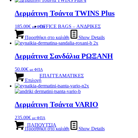
Δερμάτινη Τσάντα TWINS Plus
OFFICE BAGS – ΑΝΔΡΙΚΕΣ
185.00
€
με ΦΠΑ
Προσθήκη στο καλάθι
Show Details
Δερμάτινα Σανδάλια ΡΩΞΑΝΗ
50.00
€
με ΦΠΑ
Αυτό
ΕΠΑΓΓΕΛΜΑΤΙΚΕΣ
το
Επιλογή
προϊόν
έχει
πολλαπλές
παραλλαγές.
Δερμάτινη Τσάντα VARIO
Οι
επιλογές
235.00
€
με ΦΠΑ
μπορούν
να
ΠΑΠΟΥΤΣΙΑ
Προσθήκη στο καλάθι
Show Details
επιλεγούν
στη