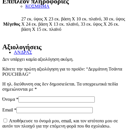
Επιπλέον πληροφορίες
ΚΟΣΜΗΜΑ
27 εκ. ύψος Χ 23 εκ. βάση Χ 10 εκ. πλαϊνό, 30 εκ. ύψος
Μέγεθος
Χ 24 εκ. βάση Χ 13 εκ. πλαϊνό, 33 εκ. ύψος Χ 26 εκ.
βάση Χ 15 εκ. πλαϊνό
Αξιολογήσεις
ΑΝΔΡΑΣ
Δεν υπάρχει καμία αξιολόγηση ακόμη.
Κάνετε την πρώτη αξιολόγηση για το προϊόν: “Δερμάτινη Τσάντα
POUCHBAG”
Η ηλ. διεύθυνση σας δεν δημοσιεύεται.
Τα υποχρεωτικά πεδία
σημειώνονται με
*
ΣΑΝΔΑΛΙΑ
Όνομα
*
Email
*
Αποθήκευσε το όνομά μου, email, και τον ιστότοπο μου σε
αυτόν τον πλοηγό για την επόμενη φορά που θα σχολιάσω.