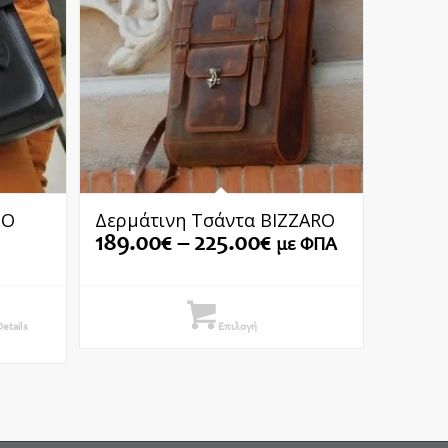
IO
Δερμάτινη Τσάντα BIZZARO
Price
189.00
€
–
225.00
€
με ΦΠΑ
range:
189.00€
through
etails
Επιλογή
225.00€