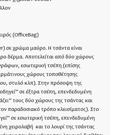
λλον
ιρός (OfficeBag)
er) σε χρώμα μαύρο. Η τσάντα είναι
ρο δέρμα. Αποτελείται από δύο χώρους
ράφων, εσωτερική τσέπη (επίσης
δερμάτινους χώρους τοποθέτησης
ου, στυλό κλπ). Στην πρόσοψη της
οδηγεί” σε έξτρα τσέπη, επενδεδυμένη
άζει” τους δύο χώρους της τσάντας και
ε τον παραδοσιακό τρόπο κλεισίματος). Στο
γεί” σε εσωτερική τσέπη, επενδεδυμένη
ένη χειρολαβή και το λουρί της τσάντας