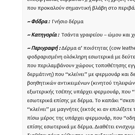
που προκαλούν σημαντική βλάβη στο περιβά
~ Φόδρα :
Γνήσιο δέρμα
~ Κατηγορία :
Τσάντα γραφείου – ώμου και χε
~ Περιγραφή :
Δέρμα α’ ποιότητας (cow leath
φοδραρισμένη ολόκληρη εσωτερικά με δεύτε
που περιλαμβάνουν χώρους τοποθέτησης εγγ
δερμάτινη) που “κλείνει” με φερμουάρ και 
βοηθητικών αντικειμένων (κινητού τηλεφών
εξωτερικής τσέπης υπάρχει φερμουάρ, που “
εσωτερικά επίσης με δέρμα. Το καπάκι “σκεπ
“κλείνει” με μαγνήτες (εκτός κι αν επιλέξετ
πίσω μέρος της υπάρχει φερμουάρ, που “οδη
επίσης εσωτερικά με δέρμα. Διαθέτει ενισχυμ