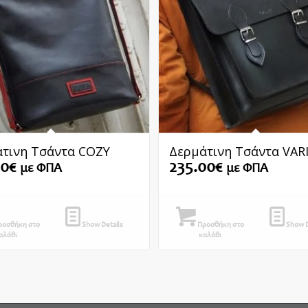
τινη Τσάντα COZY
Δερμάτινη Τσάντα VAR
00
€
235.00
€
με ΦΠΑ
με ΦΠΑ
οσθήκη στο
Show Details
Προσθήκη στο
Show D
αλάθι
καλάθι