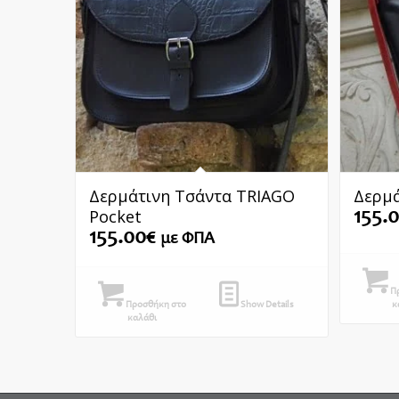
Δερμάτινη Τσάντα TRIAGO
Δερμά
Pocket
155.
155.00
€
με ΦΠΑ
Πρ
Προσθήκη στο
Show Details
κ
καλάθι