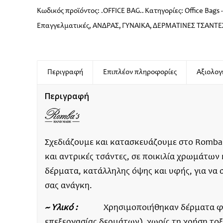
Κωδικός προϊόντος:
.OFFICΕ BAG..
Κατηγορίες:
Office Βags
Επαγγελματικές
,
ΑΝΔΡΑΣ
,
ΓΥΝΑΙΚΑ
,
ΔΕΡΜΑΤΙΝΕΣ ΤΣΑΝΤΕ
Περιγραφή
Επιπλέον πληροφορίες
Αξιολογή
Περιγραφή
Σχεδιάζουμε και κατασκευάζουμε στο Romba’
και αντρικές τσάντες, σε ποικιλία χρωμάτων
δέρματα, κατάλληλης όψης και υφής, για να 
σας ανάγκη.
~ Υλικό :
Χρησιμοποιήθηκαν δέρματα φυτι
επεξεργασίας δερμάτων), χωρίς τη χρήση το