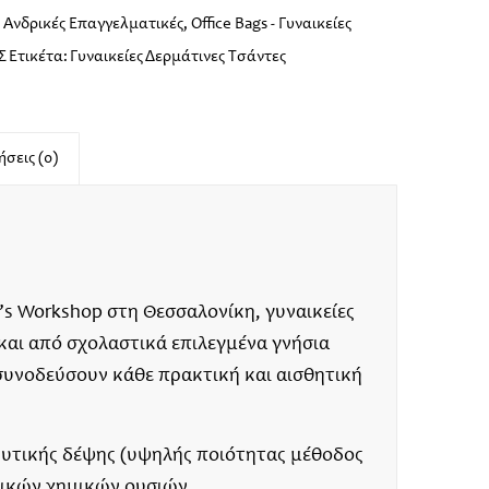
 - Ανδρικές Επαγγελματικές
,
Office Βags - Γυναικείες
Σ
Ετικέτα:
Γυναικείες Δερμάτινες Τσάντες
σεις (0)
s Workshop στη Θεσσαλονίκη, γυναικείες
 και από σχολαστικά επιλεγμένα γνήσια
συνοδεύσουν κάθε πρακτική και αισθητική
κής δέψης (υψηλής ποιότητας μέθοδος
ξικών χημικών ουσιών