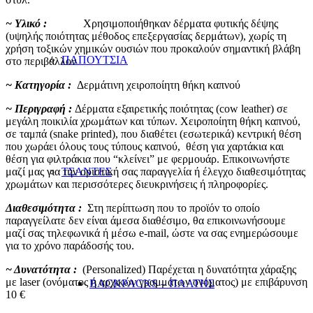
~ Υλικό :
Χρησιμοποιήθηκαν δέρματα φυτικής δέψης
(υψηλής ποιότητας μέθοδος επεξεργασίας δερμάτων), χωρίς τη
χρήση τοξικών χημικών ουσιών που προκαλούν σημαντική βλάβη
ΠΑΠΟΥΤΣΙΑ
στο περιβάλλον
~ Κατηγορία :
Δερμάτινη χειροποίητη θήκη καπνού
~ Περιγραφή :
Δέρματα εξαιρετικής ποιότητας (cow leather) σε
μεγάλη ποικιλία χρωμάτων και τύπων. Χειροποίητη θήκη καπνού,
σε ταμπά (snake printed), που διαθέτει (εσωτερικά) κεντρική θέση
που χωράει όλους τους τύπους καπνού, θέση για χαρτάκια και
θέση για φιλτράκια που “κλείνει” με φερμουάρ. Επικοινωνήστε
μαζί μας για την οριστική σας παραγγελία ή έλεγχο διαθεσιμότητας
ΤΣΑΝΤΕΣ
χρωμάτων και περισσότερες διευκρινήσεις ή πληροφορίες.
Διαθεσιμότητα :
Στη περίπτωση που το προϊόν το οποίο
παραγγείλατε δεν είναι άμεσα διαθέσιμο, θα επικοινωνήσουμε
μαζί σας τηλεφωνικά ή μέσω e-mail, ώστε να σας ενημερώσουμε
για το χρόνο παράδοσής του.
~ Δυνατότητα :
(Personalized) Παρέχεται η δυνατότητα χάραξης
με laser (ονόματος ή αρχικών γραμμάτων ονόματος) με επιβάρυνση
BACKPACKS – ΠΛΑΤΗΣ
10 €