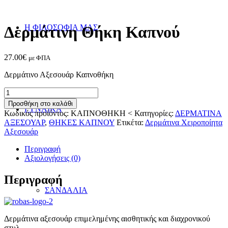
Η ΦΙΛΟΣΟΦΙΑ ΜΑΣ
Δερμάτινη Θήκη Καπνού
27.00
€
με ΦΠΑ
Δερμάτινο Αξεσουάρ Καπνοθήκη
Δερμάτινη
Θήκη
Προσθήκη στο καλάθι
ΓΥΝΑΙΚΑ
Καπνού
Κωδικός προϊόντος:
ΚΑΠΝΟΘΗΚΗ <
Κατηγορίες:
ΔΕΡΜΑΤΙΝΑ
ποσότητα
ΑΞΕΣΟΥΑΡ
,
ΘΗΚΕΣ ΚΑΠΝΟΥ
Ετικέτα:
Δερμάτινα Χειροποίητα
Αξεσουάρ
Περιγραφή
Αξιολογήσεις (0)
Περιγραφή
ΣΑΝΔΑΛΙΑ
Δερμάτινα αξεσουάρ επιμελημένης αισθητικής και διαχρονικού
στυλ.