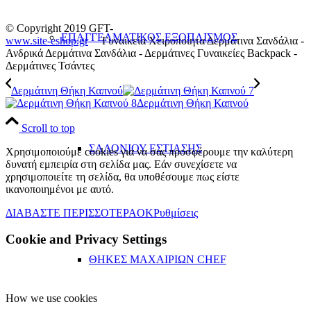
© Copyright 2019 GFT-
ΕΠΑΓΓΕΛΜΑΤΙΚΟΣ ΕΞΟΠΛΙΣΜΟΣ
www.site-eshop.gr
Γυναικεία Χειροποίητα Δερμάτινα Σανδάλια -
Ανδρικά Δερμάτινα Σανδάλια - Δερμάτινες Γυναικείες Backpack -
Δερμάτινες Τσάντες
Δερμάτινη Θήκη Καπνού
Δερμάτινη Θήκη Καπνού
Scroll to top
ΣΑΛΟΝΙΟΥ ΕΣΤΙΑΣΗΣ
Χρησιμοποιούμε cookies για να σας προσφέρουμε την καλύτερη
δυνατή εμπειρία στη σελίδα μας. Εάν συνεχίσετε να
χρησιμοποιείτε τη σελίδα, θα υποθέσουμε πως είστε
ικανοποιημένοι με αυτό.
ΔΙΑΒΑΣΤΕ ΠΕΡΙΣΣΟΤΕΡΑ
OK
Ρυθμίσεις
Cookie and Privacy Settings
ΘΗΚΕΣ ΜΑΧΑΙΡΙΩΝ CHEF
How we use cookies