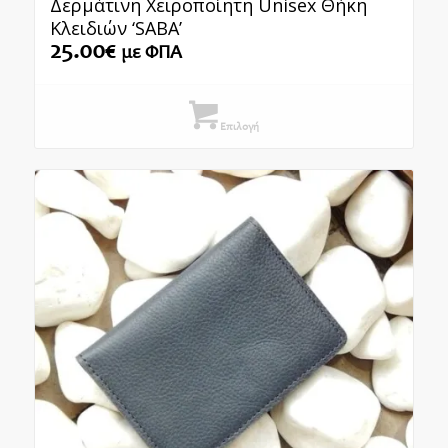
Δερμάτινη Χειροποίητη Unisex Θήκη
Κλειδιών ‘SABA’
25.00
€
με ΦΠΑ
Επιλογή