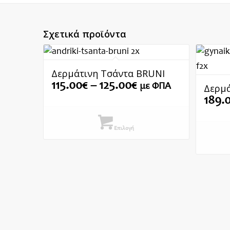
Σχετικά προϊόντα
Δερμάτινη Τσάντα BRUNI
Price
115.00
€
–
125.00
€
με ΦΠΑ
Δερμά
range:
189.
115.00€
through
Επιλογή
125.00€