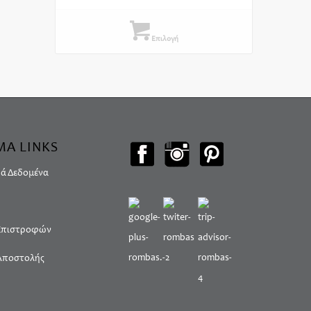
255.00€
through
Επιλογή
275.00€
ΜΑ LINKS
ά Δεδομένα
 Επιστροφών
Αποστολής