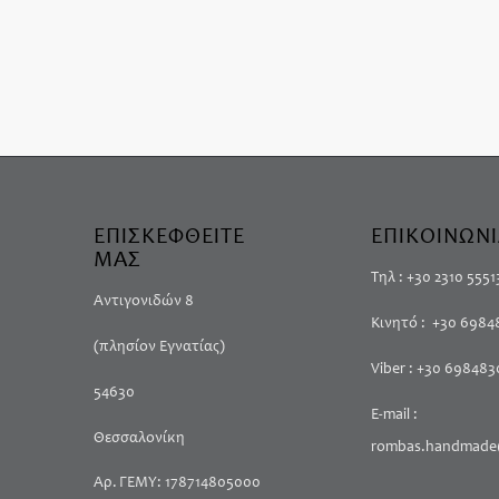
ΕΠΙΣΚΕΦΘΕΙΤΕ
ΕΠΙΚΟΙΝΩΝ
ΜΑΣ
Τηλ : +30 2310 5551
Αντιγονιδών 8
Κινητό : +30 698
(πλησίον Εγνατίας)
Viber : +30 69848
54630
E-mail :
Θεσσαλονίκη
rombas.handmade
Αρ. ΓΕΜΥ: 178714805000