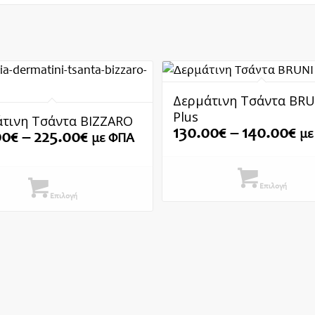
Δερμάτινη Τσάντα BRU
Plus
τινη Τσάντα BIZZARO
Pr
130.00
€
–
140.00
€
με
Price
00
€
–
225.00
€
με ΦΠΑ
ra
range:
13
189.00€
th
through
Επιλογή
14
Επιλογή
225.00€