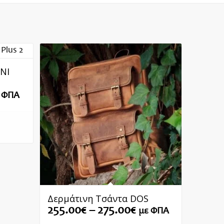
NI
ice
 ΦΠΑ
nge:
0.00€
rough
0.00€
Δερμάτινη Τσάντα DOS
Price
255.00
€
–
275.00
€
με ΦΠΑ
range: