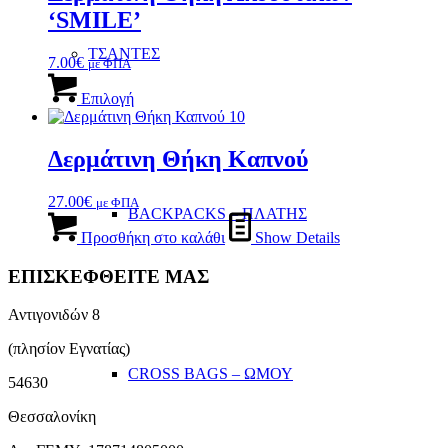
‘SMILE’
ΤΣΑΝΤΕΣ
7.00
€
με ΦΠΑ
Αυτό
το
Επιλογή
προϊόν
έχει
πολλαπλές
Δερμάτινη Θήκη Καπνού
παραλλαγές.
Οι
27.00
€
με ΦΠΑ
επιλογές
BACKPACKS – ΠΛΑΤΗΣ
μπορούν
Προσθήκη στο καλάθι
Show Details
να
επιλεγούν
ΕΠΙΣΚΕΦΘΕΙΤΕ ΜΑΣ
στη
σελίδα
του
Αντιγονιδών 8
προϊόντος
(πλησίον Εγνατίας)
CROSS BAGS – ΩΜΟΥ
54630
Θεσσαλονίκη