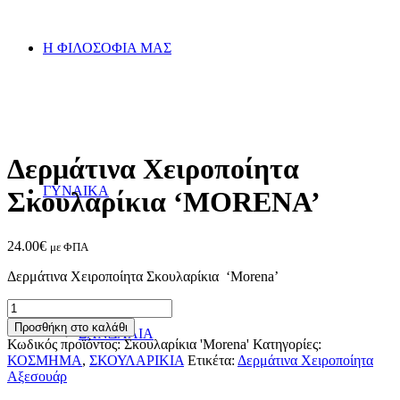
Η ΦΙΛΟΣΟΦΙΑ ΜΑΣ
Δερμάτινα Χειροποίητα
ΓΥΝΑΙΚΑ
Σκουλαρίκια ‘MORENA’
24.00
€
με ΦΠΑ
Δερμάτινα Χειροποίητα Σκουλαρίκια ‘Morena’
Δερμάτινα
Χειροποίητα
Προσθήκη στο καλάθι
ΣΑΝΔΑΛΙΑ
Σκουλαρίκια
Κωδικός προϊόντος:
Σκουλαρίκια 'Morena'
Κατηγορίες:
'MORENA'
ΚΟΣΜΗΜΑ
,
ΣΚΟΥΛΑΡΙΚΙΑ
Ετικέτα:
Δερμάτινα Χειροποίητα
ποσότητα
Αξεσουάρ