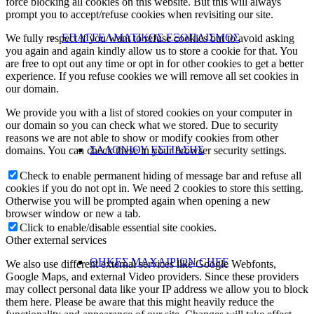
force blocking all cookies on this website. But this will always
prompt you to accept/refuse cookies when revisiting our site.
ΕΠΑΓΓΕΛΜΑΤΙΚΟΣ ΕΞΟΠΛΙΣΜΟΣ
We fully respect if you want to refuse cookies but to avoid asking
you again and again kindly allow us to store a cookie for that. You
are free to opt out any time or opt in for other cookies to get a better
experience. If you refuse cookies we will remove all set cookies in
our domain.
We provide you with a list of stored cookies on your computer in
our domain so you can check what we stored. Due to security
reasons we are not able to show or modify cookies from other
ΣΑΛΟΝΙΟΥ ΕΣΤΙΑΣΗΣ
domains. You can check these in your browser security settings.
Check to enable permanent hiding of message bar and refuse all
cookies if you do not opt in. We need 2 cookies to store this setting.
Otherwise you will be prompted again when opening a new
browser window or new a tab.
Click to enable/disable essential site cookies.
Other external services
ΘΗΚΕΣ ΜΑΧΑΙΡΙΩΝ CHEF
We also use different external services like Google Webfonts,
Google Maps, and external Video providers. Since these providers
may collect personal data like your IP address we allow you to block
them here. Please be aware that this might heavily reduce the