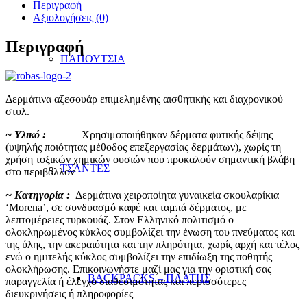
Περιγραφή
Αξιολογήσεις (0)
Περιγραφή
ΠΑΠΟΥΤΣΙΑ
Δερμάτινα αξεσουάρ επιμελημένης αισθητικής και διαχρονικού
στυλ.
~ Υλικό :
Χρησιμοποιήθηκαν δέρματα φυτικής δέψης
(υψηλής ποιότητας μέθοδος επεξεργασίας δερμάτων), χωρίς τη
χρήση τοξικών χημικών ουσιών που προκαλούν σημαντική βλάβη
ΤΣΑΝΤΕΣ
στο περιβάλλον
~ Κατηγορία :
Δερμάτινα χειροποίητα γυναικεία σκουλαρίκια
‘Morena’, σε συνδυασμό καφέ και ταμπά δέρματος, με
λεπτομέρειες τυρκουάζ. Στον Ελληνικό πολιτισμό ο
ολοκληρωμένος κύκλος συμβολίζει την ένωση του πνεύματος και
της ύλης, την ακεραιότητα και την πληρότητα, χωρίς αρχή και τέλος
ενώ ο ημιτελής κύκλος συμβολίζει την επιδίωξη της ποθητής
ολοκλήρωσης. Επικοινωνήστε μαζί μας για την οριστική σας
BACKPACKS – ΠΛΑΤΗΣ
παραγγελία ή έλεγχο διαθεσιμότητας και περισσότερες
διευκρινήσεις ή πληροφορίες