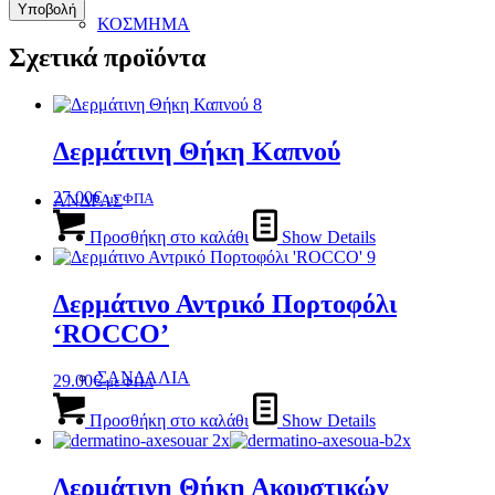
ΚΟΣΜΗΜΑ
Σχετικά προϊόντα
Δερμάτινη Θήκη Καπνού
27.00
€
με ΦΠΑ
ΑΝΔΡΑΣ
Προσθήκη στο καλάθι
Show Details
Δερμάτινο Αντρικό Πορτοφόλι
‘ROCCO’
ΣΑΝΔΑΛΙΑ
29.00
€
με ΦΠΑ
Προσθήκη στο καλάθι
Show Details
Δερμάτινη Θήκη Ακουστικών