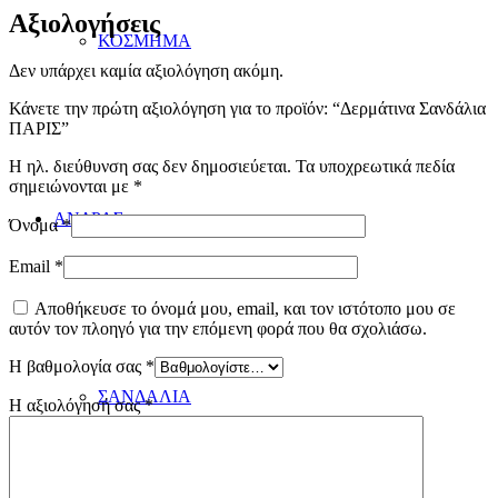
Αξιολογήσεις
ΚΟΣΜΗΜΑ
Δεν υπάρχει καμία αξιολόγηση ακόμη.
Κάνετε την πρώτη αξιολόγηση για το προϊόν: “Δερμάτινα Σανδάλια
ΠΑΡΙΣ”
Η ηλ. διεύθυνση σας δεν δημοσιεύεται.
Τα υποχρεωτικά πεδία
σημειώνονται με
*
ΑΝΔΡΑΣ
Όνομα
*
Email
*
Αποθήκευσε το όνομά μου, email, και τον ιστότοπο μου σε
αυτόν τον πλοηγό για την επόμενη φορά που θα σχολιάσω.
Η βαθμολογία σας
*
ΣΑΝΔΑΛΙΑ
Η αξιολόγησή σας
*