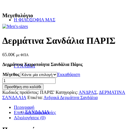
Μεγεθολόγιο
Η ΦΙΛΟΣΟΦΙΑ ΜΑΣ
Δερμάτινα Σανδάλια ΠΑΡΙΣ
65.00
€
με ΦΠΑ
Δερμάτινα Χειροποίητα Σανδάλια Πάρις
ΓΥΝΑΙΚΑ
Μέγεθος
Εκκαθάριση
Δερμάτινα
Σανδάλια
Προσθήκη στο καλάθι
ΠΑΡΙΣ
Κωδικός προϊόντος:
ΠΑΡΙΣ'
Κατηγορίες:
ΑΝΔΡΑΣ
,
ΔΕΡΜΑΤΙΝΑ
ποσότητα
ΣΑΝΔΑΛΙΑ
Ετικέτα:
Ανδρικά Δερμάτινα Σανδάλια
Περιγραφή
ΣΑΝΔΑΛΙΑ
Επιπλέον πληροφορίες
Αξιολογήσεις (0)