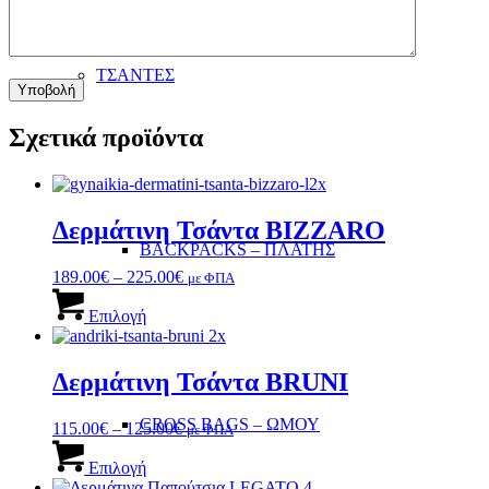
ΤΣΑΝΤΕΣ
Σχετικά προϊόντα
Δερμάτινη Τσάντα BIZZARO
BACKPACKS – ΠΛΑΤΗΣ
Price
189.00
€
–
225.00
€
με ΦΠΑ
Αυτό
range:
το
189.00€
Επιλογή
προϊόν
through
έχει
225.00€
πολλαπλές
Δερμάτινη Τσάντα BRUNI
παραλλαγές.
Οι
CROSS BAGS – ΩΜΟΥ
Price
115.00
€
–
125.00
€
με ΦΠΑ
επιλογές
Αυτό
range:
μπορούν
το
115.00€
Επιλογή
να
προϊόν
through