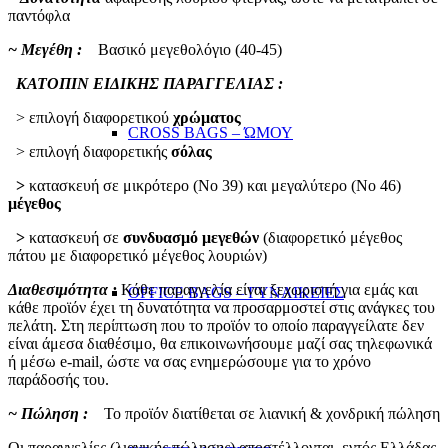
παντόφλα
~ Μεγέθη :
Βασικό μεγεθολόγιο (40-45)
ΚΑΤΟΠΙΝ ΕΙΔΙΚΗΣ ΠΑΡΑΓΓΕΛΙΑΣ :
> επιλογή διαφορετικού
χρώματος
CROSS BAGS – ΏΜΟΥ
> επιλογή διαφορετικής
σόλας
>
κατασκευή σε μικρότερο (Νο 39) και μεγαλύτερο (Νο 46)
μέγεθος
>
κατασκευή σε
συνδυασμό μεγεθών
(διαφορετικό μέγεθος
πάτου με διαφορετικό μέγεθος λουριών)
Διαθεσιμότητα :
Κάθε παραγγελία είναι ξεχωριστή για εμάς και
OFFICE BAGS – ΓΥΝΑΙΚΕΙΕΣ
κάθε προϊόν έχει τη δυνατότητα να προσαρμοστεί στις ανάγκες του
πελάτη. Στη περίπτωση που το προϊόν το οποίο παραγγείλατε δεν
είναι άμεσα διαθέσιμο, θα επικοινωνήσουμε μαζί σας τηλεφωνικά
ή μέσω e-mail, ώστε να σας ενημερώσουμε για το χρόνο
παράδοσής του.
~ Πώληση :
Το προϊόν διατίθεται σε λιανική & χονδρική πώληση
Οι παραγγελίες (λιανικής πώλησης) αποστέλλονται, εντός Ελλάδας,