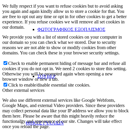
We fully respect if you want to refuse cookies but to avoid asking
you again and again kindly allow us to store a cookie for that. You
are free to opt out any time or opt in for other cookies to get a better
experience. If you refuse cookies we will remove all set cookies in
our domain.
ΦΩΤΟΓΡΑΦΙΚΟΣ ΕΞΟΠΛΙΣΜΟΣ
We provide you with a list of stored cookies on your computer in
our domain so you can check what we stored. Due to security
reasons we are not able to show or modify cookies from other
domains. You can check these in your browser security settings.
Check to enable permanent hiding of message bar and refuse all
cookies if you do not opt in. We need 2 cookies to store this setting.
Otherwise you will be prompted again when opening a new
ΣΟΥΒΕΡ
browser window or new a tab.
Click to enable/disable essential site cookies.
Other external services
We also use different external services like Google Webfonts,
Google Maps, and external Video providers. Since these providers
may collect personal data like your IP address we allow you to block
them here. Please be aware that this might heavily reduce the
functionality and appearance of our site. Changes will take effect
ΘΗΚΕΣ ΓΥΑΛΙΩΝ
once you reload the page.