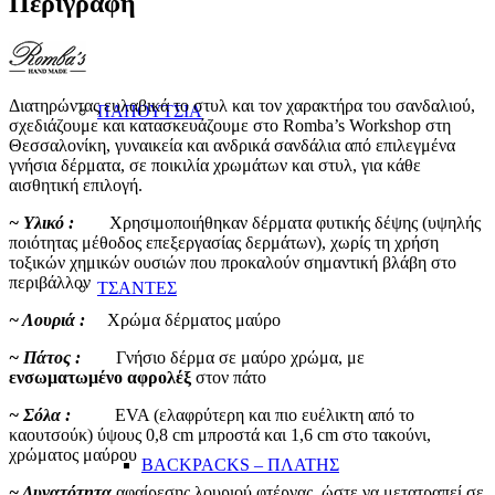
Περιγραφή
Διατηρώντας ευλαβικά το στυλ και τον χαρακτήρα του σανδαλιού,
ΠΑΠΟΥΤΣΙΑ
σχεδιάζουμε και κατασκευάζουμε στο Romba’s Workshop στη
Θεσσαλονίκη, γυναικεία και ανδρικά σανδάλια από επιλεγμένα
γνήσια δέρματα, σε ποικιλία χρωμάτων και στυλ, για κάθε
αισθητική επιλογή.
~ Υλικό :
Χρησιμοποιήθηκαν δέρματα φυτικής δέψης (υψηλής
ποιότητας μέθοδος επεξεργασίας δερμάτων), χωρίς τη χρήση
τοξικών χημικών ουσιών που προκαλούν σημαντική βλάβη στο
περιβάλλον
ΤΣΑΝΤΕΣ
~ Λουριά :
Χρώμα δέρματος μαύρο
~ Πάτος :
Γνήσιο δέρμα σε μαύρο χρώμα, με
ενσωματωμένο
αφρολέξ
στον πάτο
~ Σόλα :
EVA (ελαφρύτερη και πιο ευέλικτη από το
καουτσούκ) ύψους 0,8 cm μπροστά και 1,6 cm στο τακούνι,
χρώματος μαύρου
BACKPACKS – ΠΛΑΤΗΣ
~ Δυνατότητα
αφαίρεσης λουριού φτέρνας, ώστε να μετατραπεί σε