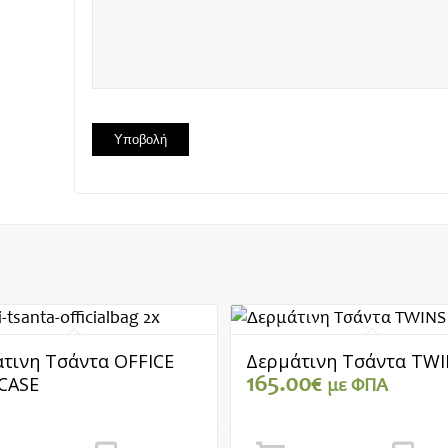
τινη Τσάντα OFFICE
Δερμάτινη Τσάντα TW
CASE
165.00
€
με ΦΠΑ