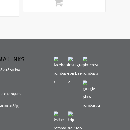
etails
Επιλογή
ΜΑ LINKS
ά Δεδομένα
 Επιστροφών
Αποστολής