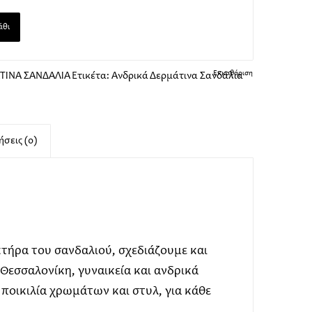
άθι
Εκκαθάριση
ΤΙΝΑ ΣΑΝΔΑΛΙΑ
Ετικέτα:
Ανδρικά Δερμάτινα Σανδάλια
σεις (0)
τήρα του σανδαλιού, σχεδιάζουμε και
εσσαλονίκη, γυναικεία και ανδρικά
 ποικιλία χρωμάτων και στυλ, για κάθε