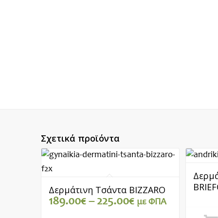
Σχετικά προϊόντα
Δερμά
BRIEF
Δερμάτινη Τσάντα BIZZARO
Price
189.00
€
–
225.00
€
με ΦΠΑ
range: