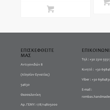
189.00€
through
περι
Επιλογή
225.00€
ΕΠΙΣΚΕΦΘΕΙΤΕ
ΕΠΙΚΟΙΝΩΝ
ΜΑΣ
Τηλ : +30 2310 5551
Αντιγονιδών 8
Κινητό : +30 698
(πλησίον Εγνατίας)
Viber : +30 69848
54630
E-mail :
Θεσσαλονίκη
rombas.handmade
Αρ. ΓΕΜΥ: 178714805000