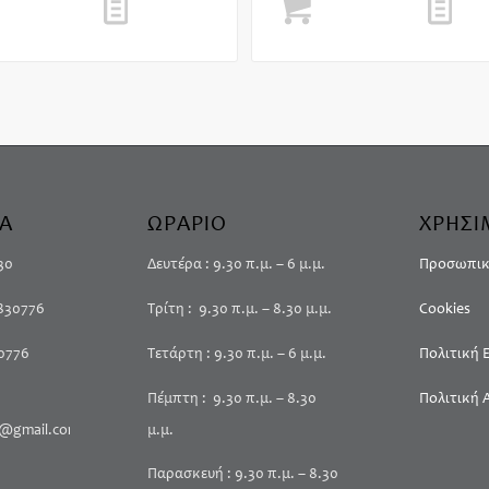
Διαβάστε
Show Details
Προσθήκη στο
Show D
σσότερα
καλάθι
ΙΑ
ΩΡΑΡΙΟ
ΧΡΗΣΙ
30
Δευτέρα : 9.30 π.μ. – 6 μ.μ.
Προσωπικ
4830776
Τρίτη : 9.30 π.μ. – 8.30 μ.μ.
Cookies
30776
Τετάρτη : 9.30 π.μ. – 6 μ.μ.
Πολιτική
Πέμπτη : 9.30 π.μ. – 8.30
Πολιτική 
@gmail.com
μ.μ.
Παρασκευή : 9.30 π.μ. – 8.30