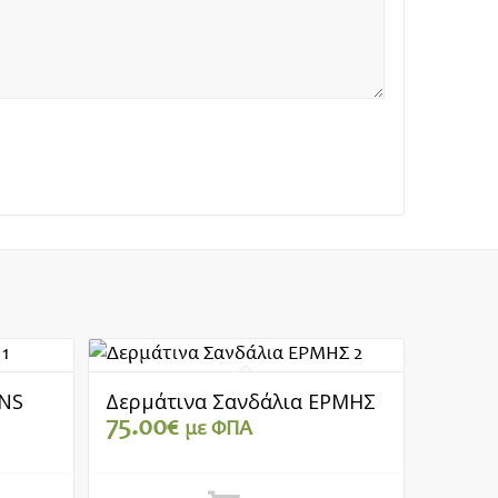
INS
Δερμάτινα Σανδάλια ΕΡΜΗΣ
75.00
€
με ΦΠΑ