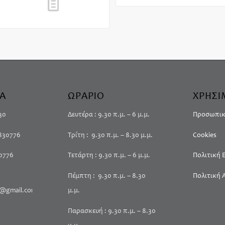
οσθήκη στο
Show Details
αλάθι
ΙΑ
ΩΡΑΡΙΟ
ΧΡΗΣΙ
30
Δευτέρα : 9.30 π.μ. – 6 μ.μ.
Προσωπικ
4830776
Τρίτη : 9.30 π.μ. – 8.30 μ.μ.
Cookies
30776
Τετάρτη : 9.30 π.μ. – 6 μ.μ.
Πολιτική
Πέμπτη : 9.30 π.μ. – 8.30
Πολιτική 
@gmail.com
μ.μ.
Παρασκευή : 9.30 π.μ. – 8.30