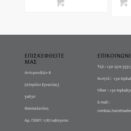
Επιλογή
Πρ
κ
ΕΠΙΣΚΕΦΘΕΙΤΕ
ΕΠΙΚΟΙΝΩΝ
ΜΑΣ
Τηλ : +30 2310 5551
Αντιγονιδών 8
Κινητό : +30 698
(πλησίον Εγνατίας)
Viber : +30 69848
54630
E-mail :
Θεσσαλονίκη
rombas.handmade
Αρ. ΓΕΜΥ: 178714805000