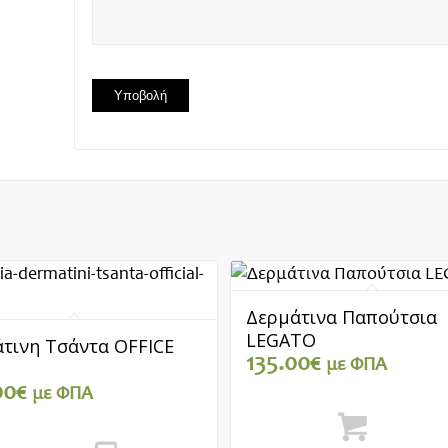
Δερμάτινα Παπούτσια
LEGATO
τινη Τσάντα OFFICE
135.00
€
με ΦΠΑ
00
€
με ΦΠΑ
Επιλογή