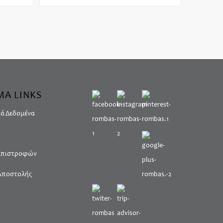
ΜΑ LINKS
ά Δεδομένα
 Επιστροφών
Αποστολής