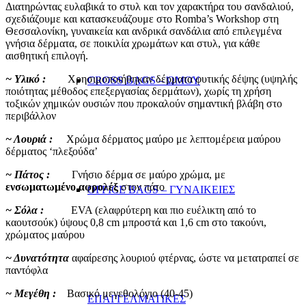
Διατηρώντας ευλαβικά το στυλ και τον χαρακτήρα του σανδαλιού,
σχεδιάζουμε και κατασκευάζουμε στο Romba’s Workshop στη
Θεσσαλονίκη, γυναικεία και ανδρικά σανδάλια από επιλεγμένα
γνήσια δέρματα, σε ποικιλία χρωμάτων και στυλ, για κάθε
αισθητική επιλογή.
~ Υλικό :
Χρησιμοποιήθηκαν δέρματα φυτικής δέψης (υψηλής
CROSS BAGS – ΏΜΟΥ
ποιότητας μέθοδος επεξεργασίας δερμάτων), χωρίς τη χρήση
τοξικών χημικών ουσιών που προκαλούν σημαντική βλάβη στο
περιβάλλον
~ Λουριά :
Χρώμα δέρματος μαύρο με λεπτομέρεια μαύρου
δέρματος ‘πλεξούδα’
~ Πάτος :
Γνήσιο δέρμα σε μαύρο χρώμα, με
ενσωματωμένο
αφρολέξ
στον πάτο
OFFICE BAGS – ΓΥΝΑΙΚΕΙΕΣ
~ Σόλα :
EVA (ελαφρύτερη και πιο ευέλικτη από το
καουτσούκ) ύψους 0,8 cm μπροστά και 1,6 cm στο τακούνι,
χρώματος μαύρου
~ Δυνατότητα
αφαίρεσης λουριού φτέρνας, ώστε να μετατραπεί σε
παντόφλα
~ Μεγέθη :
Βασικό μεγεθολόγιο (40-45)
ΕΠΑΓΓΕΛΜΑΤΙΚΕΣ