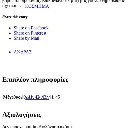
βάρος του προϊόντος. Επικοινωνήστε μαζί μας για να ενημερωθείτε
σχετικά.
ΚΟΣΜΗΜΑ
Share this entry
Share on Facebook
Share on Pinterest
Share by Mail
ΑΝΔΡΑΣ
Επιπλέον πληροφορίες
Μέγεθος
40, 41, 42, 43, 44, 45
ΣΑΝΔΑΛΙΑ
Αξιολογήσεις
Δεν υπάρχει καμία αξιολόγηση ακόμη.