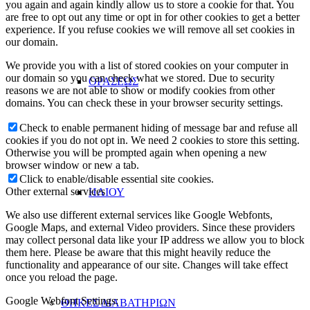
you again and again kindly allow us to store a cookie for that. You
are free to opt out any time or opt in for other cookies to get a better
experience. If you refuse cookies we will remove all set cookies in
our domain.
We provide you with a list of stored cookies on your computer in
our domain so you can check what we stored. Due to security
ΟΡΑΣΕΩΣ
reasons we are not able to show or modify cookies from other
domains. You can check these in your browser security settings.
Check to enable permanent hiding of message bar and refuse all
cookies if you do not opt in. We need 2 cookies to store this setting.
Otherwise you will be prompted again when opening a new
browser window or new a tab.
Click to enable/disable essential site cookies.
Other external services
ΗΛΙΟΥ
We also use different external services like Google Webfonts,
Google Maps, and external Video providers. Since these providers
may collect personal data like your IP address we allow you to block
them here. Please be aware that this might heavily reduce the
functionality and appearance of our site. Changes will take effect
once you reload the page.
Google Webfont Settings:
ΘΗΚΕΣ ΔΙΑΒΑΤΗΡΙΩΝ