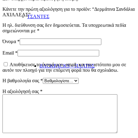
Κάνετε την πρώτη αξιολόγηση για το προϊόν: “Δερμάτινα Σανδάλια
ΑΧΙΛΛΕΑΣ”
ΤΣΑΝΤΕΣ
Η ηλ. διεύθυνση σας δεν δημοσιεύεται.
Τα υποχρεωτικά πεδία
σημειώνονται με
*
Όνομα
*
Email
*
Αποθήκευσε το όνομά μου, email, και τον ιστότοπο μου σε
BACKPACKS – ΠΛΑΤΗΣ
αυτόν τον πλοηγό για την επόμενη φορά που θα σχολιάσω.
Η βαθμολογία σας
*
Η αξιολόγησή σας
*
CROSS BAGS – ΩΜΟΥ