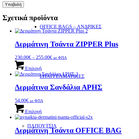
Σχετικά προϊόντα
OFFICE BAGS – ΑΝΔΡΙΚΕΣ
Δερμάτινη Τσάντα ZIPPER Plus
Price
230.00
€
–
255.00
€
με ΦΠΑ
Αυτό
range:
το
230.00€
Επιλογή
προϊόν
through
ΕΠΑΓΓΕΛΜΑΤΙΚΕΣ
έχει
255.00€
πολλαπλές
Δερμάτινα Σανδάλια ΑΡΗΣ
παραλλαγές.
Οι
54.00
€
με ΦΠΑ
επιλογές
Αυτό
μπορούν
το
Επιλογή
να
προϊόν
επιλεγούν
έχει
στη
ΠΑΠΟΥΤΣΙΑ
πολλαπλές
Δερμάτινη Τσάντα OFFICE BAG
σελίδα
παραλλαγές.
του