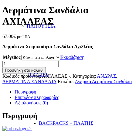
Δερμάτινα Σανδάλια
ΑΧΙΛΛΕΑΣ
ΠΑΠΟΥΤΣΙΑ
67.00
€
με ΦΠΑ
Δερμάτινα Χειροποίητα Σανδάλια Αχιλλέας
Μέγεθος
Εκκαθάριση
Δερμάτινα
Σανδάλια
Προσθήκη στο καλάθι
ΑΧΙΛΛΕΑΣ
ΤΣΑΝΤΕΣ
Κωδικός προϊόντος:
ΑΧΙΛΛΕΑΣ,-.
Κατηγορίες:
ΑΝΔΡΑΣ
,
ποσότητα
ΔΕΡΜΑΤΙΝΑ ΣΑΝΔΑΛΙΑ
Ετικέτα:
Ανδρικά Δερμάτινα Σανδάλια
Περιγραφή
Επιπλέον πληροφορίες
Αξιολογήσεις (0)
Περιγραφή
BACKPACKS – ΠΛΑΤΗΣ