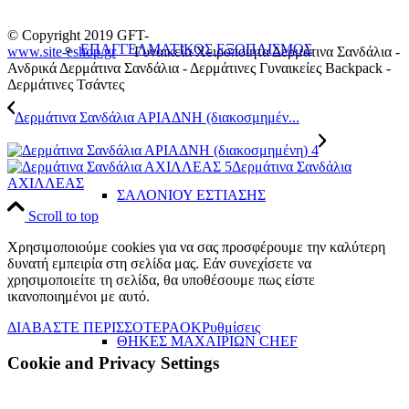
© Copyright 2019 GFT-
ΕΠΑΓΓΕΛΜΑΤΙΚΟΣ ΕΞΟΠΛΙΣΜΟΣ
www.site-eshop.gr
Γυναικεία Χειροποίητα Δερμάτινα Σανδάλια -
Ανδρικά Δερμάτινα Σανδάλια - Δερμάτινες Γυναικείες Backpack -
Δερμάτινες Τσάντες
Δερμάτινα Σανδάλια ΑΡΙΑΔΝΗ (διακοσμημέν...
Δερμάτινα Σανδάλια
ΑΧΙΛΛΕΑΣ
ΣΑΛΟΝΙΟΥ ΕΣΤΙΑΣΗΣ
Scroll to top
Χρησιμοποιούμε cookies για να σας προσφέρουμε την καλύτερη
δυνατή εμπειρία στη σελίδα μας. Εάν συνεχίσετε να
χρησιμοποιείτε τη σελίδα, θα υποθέσουμε πως είστε
ικανοποιημένοι με αυτό.
ΔΙΑΒΑΣΤΕ ΠΕΡΙΣΣΟΤΕΡΑ
OK
Ρυθμίσεις
ΘΗΚΕΣ ΜΑΧΑΙΡΙΩΝ CHEF
Cookie and Privacy Settings