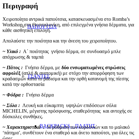
Περιγραφή
Χειροποίητα αντρικά παπούτσια, κατασκευασμένα στο Romba’s
Workshop στη Θεσσαλονίκη, από επιλεγμένα γνήσια δέρματα, για
ΠΑΠΟΥΤΣΙΑ
κάθε αισθητική επιλογή.
Απολαύστε την ποιότητα και την άνεση του χειροποίητου.
~ Υλικό :
Α΄ ποιότητας γνήσιο δέρμα, σε συνδυασμό μπλε
απόχρωσης & ταμπά
~ Πάτος :
Γνήσιο δέρμα, με
δύο ενσωματωμένες στρώσεις
αφρολέξ
(απλή & ανατομική) με στόχο την απορρόφηση των
ΤΣΑΝΤΕΣ
κραδασμών κατά το βάδισμα και την ορθή κατανομή της πίεσης
κατά την ορθοστασία
~ Φόδρα :
Γνήσιο δέρμα
~ Σόλα :
Λευκή και εύκαμπτη υψηλών επιδόσεων σόλα
MICHELIN, μέγιστης πρόσφυσης, σταθερότητας και αντοχής σε
δύσκολες συνθήκες.
BACKPACKS – ΠΛΑΤΗΣ
~ Χαρακτηριστικά :
Η ρύθμιση των κορδονιών και το μαλακό
‘πάτημα’, συνθέτουν ένα σταθερό και άνετο παπούτσι, για όλες τις
ώρες.