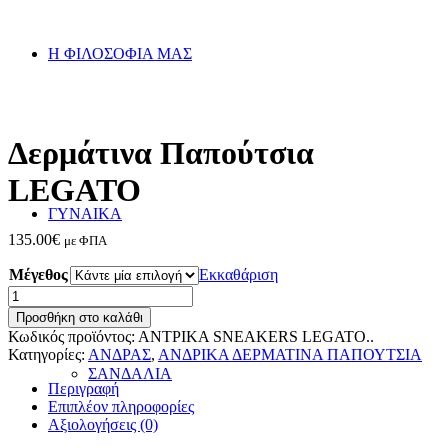
Η ΦΙΛΟΣΟΦΙΑ ΜΑΣ
Δερμάτινα Παπούτσια
LEGATO
ΓΥΝΑΙΚΑ
135.00
€
με ΦΠΑ
Μέγεθος
Εκκαθάριση
Δερμάτινα
Παπούτσια
Προσθήκη στο καλάθι
LEGATO
Κωδικός προϊόντος:
ΑΝΤΡΙΚΑ SNEAKERS LEGATO..
ποσότητα
Κατηγορίες:
ΑΝΔΡΑΣ
,
ΑΝΔΡΙΚΑ ΔΕΡΜΑΤΙΝΑ ΠΑΠΟΥΤΣΙΑ
ΣΑΝΔΑΛΙΑ
Περιγραφή
Επιπλέον πληροφορίες
Αξιολογήσεις (0)