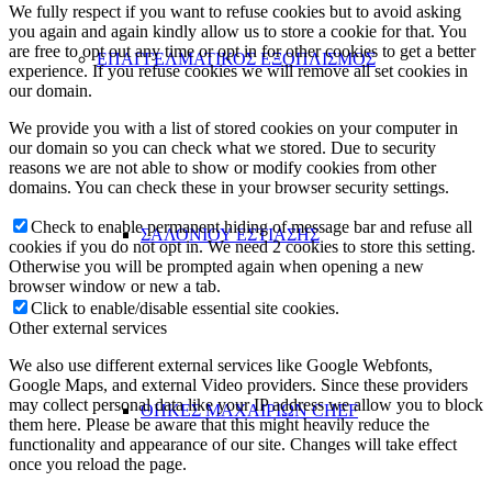
We fully respect if you want to refuse cookies but to avoid asking
you again and again kindly allow us to store a cookie for that. You
are free to opt out any time or opt in for other cookies to get a better
ΕΠΑΓΓΕΛΜΑΤΙΚΟΣ ΕΞΟΠΛΙΣΜΟΣ
experience. If you refuse cookies we will remove all set cookies in
our domain.
We provide you with a list of stored cookies on your computer in
our domain so you can check what we stored. Due to security
reasons we are not able to show or modify cookies from other
domains. You can check these in your browser security settings.
Check to enable permanent hiding of message bar and refuse all
ΣΑΛΟΝΙΟΥ ΕΣΤΙΑΣΗΣ
cookies if you do not opt in. We need 2 cookies to store this setting.
Otherwise you will be prompted again when opening a new
browser window or new a tab.
Click to enable/disable essential site cookies.
Other external services
We also use different external services like Google Webfonts,
Google Maps, and external Video providers. Since these providers
may collect personal data like your IP address we allow you to block
ΘΗΚΕΣ ΜΑΧΑΙΡΙΩΝ CHEF
them here. Please be aware that this might heavily reduce the
functionality and appearance of our site. Changes will take effect
once you reload the page.