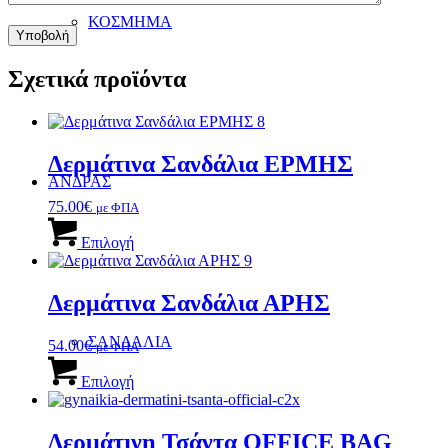
ΚΟΣΜΗΜΑ
Σχετικά προϊόντα
Δερμάτινα Σανδάλια ΕΡΜΗΣ
ΑΝΔΡΑΣ
75.00
€
με ΦΠΑ
Αυτό
το
Επιλογή
προϊόν
έχει
πολλαπλές
Δερμάτινα Σανδάλια ΑΡΗΣ
παραλλαγές.
Οι
ΣΑΝΔΑΛΙΑ
54.00
€
με ΦΠΑ
επιλογές
Αυτό
μπορούν
το
Επιλογή
να
προϊόν
επιλεγούν
έχει
στη
πολλαπλές
Δερμάτινη Τσάντα OFFICE BAG
σελίδα