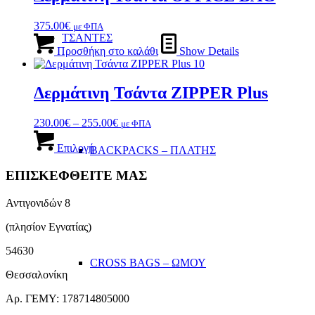
παραλλαγές.
του
Οι
προϊόντος
375.00
€
με ΦΠΑ
επιλογές
ΤΣΑΝΤΕΣ
μπορούν
Προσθήκη στο καλάθι
Show Details
να
επιλεγούν
στη
Δερμάτινη Τσάντα ZIPPER Plus
σελίδα
του
προϊόντος
Price
230.00
€
–
255.00
€
με ΦΠΑ
Αυτό
range:
το
230.00€
Επιλογή
BACKPACKS – ΠΛΑΤΗΣ
προϊόν
through
έχει
255.00€
ΕΠΙΣΚΕΦΘΕΙΤΕ ΜΑΣ
πολλαπλές
παραλλαγές.
Αντιγονιδών 8
Οι
επιλογές
(πλησίον Εγνατίας)
μπορούν
να
54630
επιλεγούν
CROSS BAGS – ΩΜΟΥ
στη
Θεσσαλονίκη
σελίδα
Αρ. ΓΕΜΥ: 178714805000
του
προϊόντος