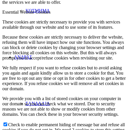
the services we are able to offer.
ΚΟΣΜΗΜΑ
Essential Website Cookies
These cookies are strictly necessary to provide you with services
available through our website and to use some of its features.
Because these cookies are strictly necessary to deliver the website,
refusing them will have impact how our site functions. You always
can block or delete cookies by changing your browser settings and
force blocking all cookies on this website. But this will always
ΑΝΔΡΑΣ
prompt you to accept/refuse cookies when revisiting our site.
We fully respect if you want to refuse cookies but to avoid asking
you again and again kindly allow us to store a cookie for that. You
are free to opt out any time or opt in for other cookies to get a better
experience. If you refuse cookies we will remove all set cookies in
our domain.
We provide you with a list of stored cookies on your computer in
ΣΑΝΔΑΛΙΑ
our domain so you can check what we stored. Due to security
reasons we are not able to show or modify cookies from other
domains. You can check these in your browser security settings.
Check to enable permanent hiding of message bar and refuse all
cookies if you do not opt in. We need 2 cookies to store this setting.